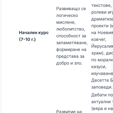
текстове,
Развиващо се
ролеви иг
логическо
драматиз
мислене,
проекти (
любопитство,
Начален курс
на Ноеви
способност за
(7-10 г.)
ковчег,
запаметяване,
Йерусали
формиране на
храм), ди
представа за
по морал
добро и зло.
казуси,
изучаване
Десетте 
заповеди.
Дебати по
актуални 
(вяра и на
Развитие на