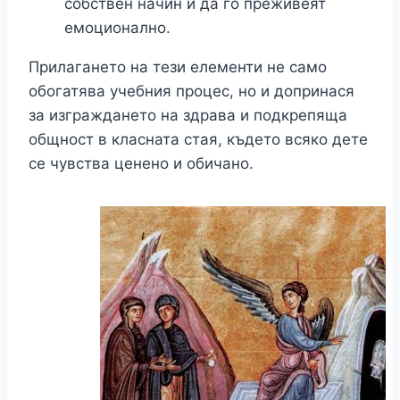
собствен начин и да го преживеят
емоционално.
Прилагането на тези елементи не само
обогатява учебния процес, но и допринася
за изграждането на здрава и подкрепяща
общност в класната стая, където всяко дете
се чувства ценено и обичано.