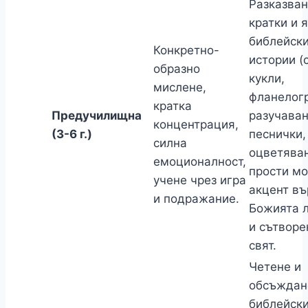
Разказван
кратки и 
библейск
Конкретно-
истории (
образно
кукли,
мислене,
фланелогр
кратка
Предучилищна
разучаван
концентрация,
(3-6 г.)
песнички,
силна
оцветяван
емоционалност,
прости мо
учене чрез игра
акцент въ
и подражание.
Божията 
и сътворе
свят.
Четене и
обсъждан
библейск