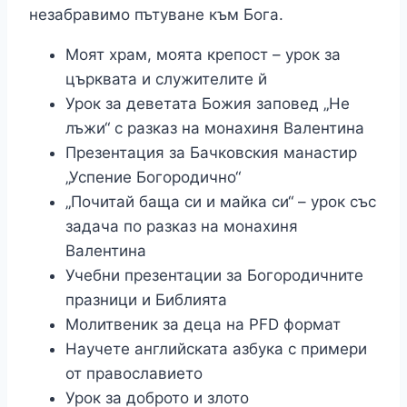
незабравимо пътуване към Бога.
Моят храм, моята крепост – урок за
църквата и служителите й
Урок за деветата Божия заповед „Не
лъжи“ с разказ на монахиня Валентина
Презентация за Бачковския манастир
„Успение Богородично“
„Почитай баща си и майка си“ – урок със
задача по разказ на монахиня
Валентина
Учебни презентации за Богородичните
празници и Библията
Молитвеник за деца на PFD формат
Научете английската азбука с примери
от православието
Урок за доброто и злото