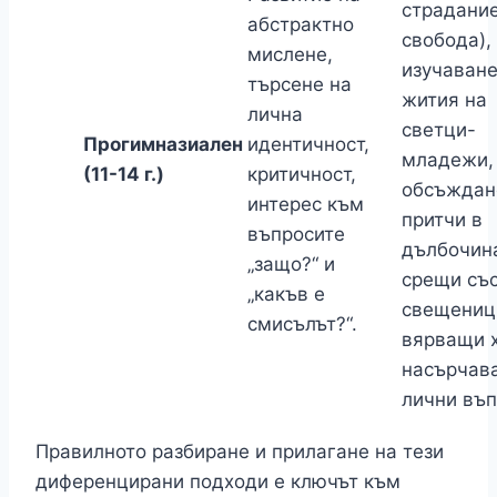
страдание
абстрактно
свобода),
мислене,
изучаване
търсене на
жития на
лична
светци-
Прогимназиален
идентичност,
младежи,
(11-14 г.)
критичност,
обсъждан
интерес към
притчи в
въпросите
дълбочин
„защо?“ и
срещи съ
„какъв е
свещениц
смисълът?“.
вярващи х
насърчав
лични въп
Правилното разбиране и прилагане на тези
диференцирани подходи е ключът към